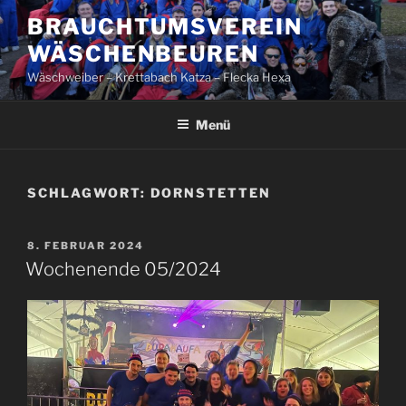
Zum
BRAUCHTUMSVEREIN
Inhalt
WÄSCHENBEUREN
springen
Wäschweiber – Krettabach Katza – Flecka Hexa
Menü
SCHLAGWORT:
DORNSTETTEN
VERÖFFENTLICHT
8. FEBRUAR 2024
AM
Wochenende 05/2024