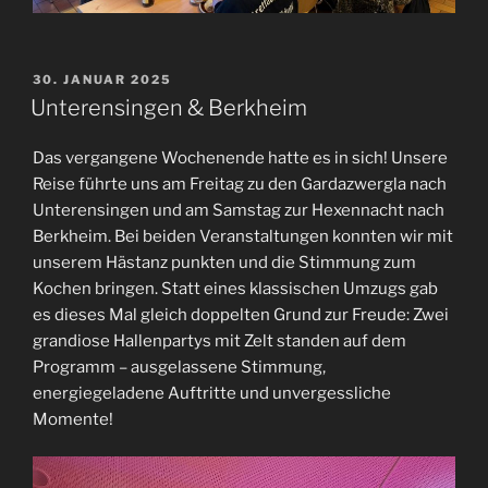
VERÖFFENTLICHT
30. JANUAR 2025
AM
Unterensingen & Berkheim
Das vergangene Wochenende hatte es in sich! Unsere
Reise führte uns am Freitag zu den Gardazwergla nach
Unterensingen und am Samstag zur Hexennacht nach
Berkheim. Bei beiden Veranstaltungen konnten wir mit
unserem Hästanz punkten und die Stimmung zum
Kochen bringen. Statt eines klassischen Umzugs gab
es dieses Mal gleich doppelten Grund zur Freude: Zwei
grandiose Hallenpartys mit Zelt standen auf dem
Programm – ausgelassene Stimmung,
energiegeladene Auftritte und unvergessliche
Momente!