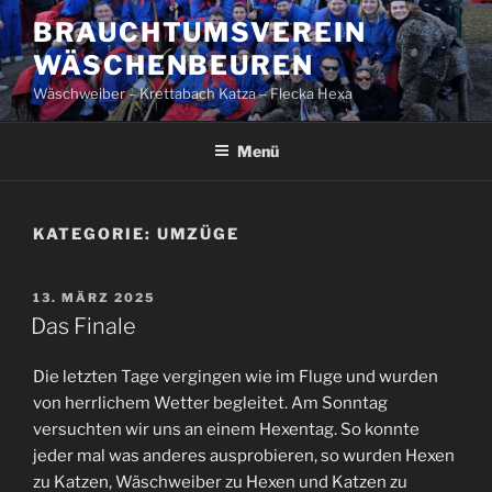
Zum
BRAUCHTUMSVEREIN
Inhalt
WÄSCHENBEUREN
springen
Wäschweiber – Krettabach Katza – Flecka Hexa
Menü
KATEGORIE:
UMZÜGE
VERÖFFENTLICHT
13. MÄRZ 2025
AM
Das Finale
Die letzten Tage vergingen wie im Fluge und wurden
von herrlichem Wetter begleitet. Am Sonntag
versuchten wir uns an einem Hexentag. So konnte
jeder mal was anderes ausprobieren, so wurden Hexen
zu Katzen, Wäschweiber zu Hexen und Katzen zu