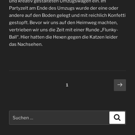
und kreativ gestalteten Umzugswagen ein. Im
Partyzelt am Ende des Umzugs wurde der eine oder
andere auf den Boden gelegt und mit reichlich Konfetti
gestopft. Bevor wir uns auf den Heimweg machten,
vertrieben wir uns die Zeit mit einer Runde „Flunky-
Ball“. Hier hatten die Hexen gegen die Katzen leider
das Nachsehen.
Seitennummerierung
Näch
Seite
1
Seit
der
Beiträge
Suche
Suche
nach: