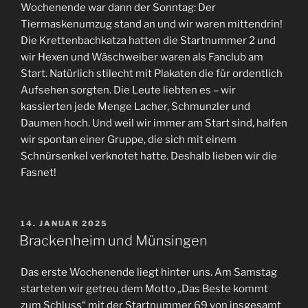
Wochenende war dann der Sonntag: Der
Tiermaskenumzug stand an und wir waren mittendrin!
Die Krettenbachkatza hatten die Startnummer 2 und
wir Hexen und Wäschweiber waren als Fanclub am
Start. Natürlich stilecht mit Plakaten die für ordentlich
Aufsehen sorgten. Die Leute liebten es – wir
kassierten jede Menge Lacher, Schmunzler und
Daumen hoch. Und weil wir immer am Start sind, halfen
wir spontan einer Gruppe, die sich mit einem
Schnürsenkel verknotet hatte. Deshalb lieben wir die
Fasnet!
VERÖFFENTLICHT
14. JANUAR 2025
AM
Brackenheim und Münsingen
Das erste Wochenende liegt hinter uns. Am Samstag
starteten wir getreu dem Motto „Das Beste kommt
zum Schluss“ mit der Startnummer 69 von insgesamt