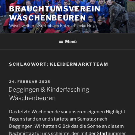
Zum
BRAUCHTUMSVEREIN
Inhalt
WÄSCHENBEUREN
springen
Wäschweiber – Krettabach Katza – Flecka Hexa
Menü
SCHLAGWORT:
KLEIDERMARKTTEAM
VERÖFFENTLICHT
24. FEBRUAR 2025
AM
Deggingen & Kinderfasching
Wäschenbeuren
Das letzte Wochenende vor unseren eigenen Highlight
Tagen stand an und startete am Samstag nach
Deggingen. Wir hatten Glück das die Sonne an diesem
Nachmittag für uns scheinte, den mit der Startnummer