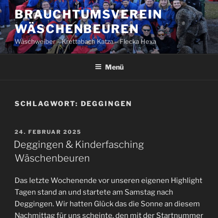
Zum
BRAUCHTUMSVEREIN
Inhalt
WÄSCHENBEUREN
springen
Wäschweiber – Krettabach Katza – Flecka Hexa
Menü
SCHLAGWORT:
DEGGINGEN
VERÖFFENTLICHT
24. FEBRUAR 2025
AM
Deggingen & Kinderfasching
Wäschenbeuren
Das letzte Wochenende vor unseren eigenen Highlight
Tagen stand an und startete am Samstag nach
Deggingen. Wir hatten Glück das die Sonne an diesem
Nachmittag für uns scheinte, den mit der Startnummer